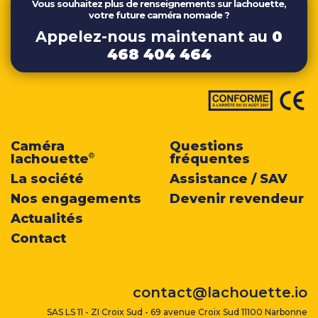
Vous souhaitez plus de renseignements sur lachouette,
votre future caméra nomade ?
Appelez-nous maintenant au
0
468 404 464
Caméra
Questions
lachouette
fréquentes
®
La société
Assistance / SAV
Nos engagements
Devenir revendeur
Actualités
Contact
contact@lachouette.io
SAS LS 11 - ZI Croix Sud - 69 avenue Croix Sud 11100 Narbonne