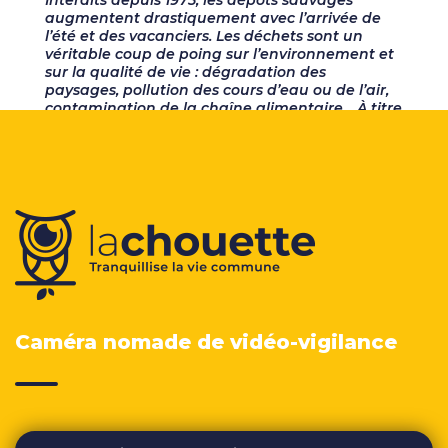
augmentent drastiquement avec l’arrivée de
l’été et des vacanciers. Les déchets sont un
véritable coup de poing sur l’environnement et
sur la qualité de vie : dégradation des
paysages, pollution des cours d’eau ou de l’air,
contamination de la chaîne alimentaire… À titre
exemple, la commune de Maubeuge, de moins
de 30 000 habitants, dépense 500 000€ par an
pour déblayer les détritus déposés illégalement.
Le coût étant excessif, les collectivités ont
décidé de mener une véritable guerre contre le
phénomène.
Caméra nomade de vidéo-vigilance