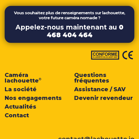
Vous souhaitez plus de renseignements sur lachouette,
votre future caméra nomade ?
Appelez-nous maintenant au
0
468 404 464
Caméra
Questions
lachouette
fréquentes
®
La société
Assistance / SAV
Nos engagements
Devenir revendeur
Actualités
Contact