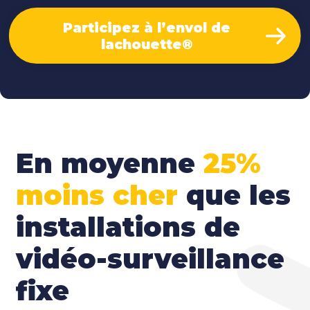
Participez à l’envol de
lachouette®
En moyenne
25%
moins cher
que les
installations de
vidéo-surveillance
fixe