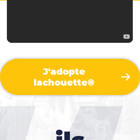
J'adopte
lachouette®